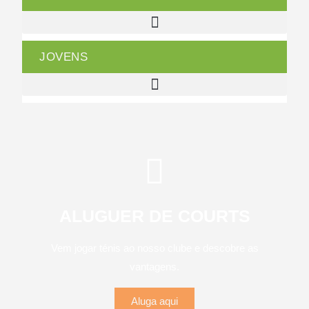
JOVENS
ALUGUER DE COURTS
Vem jogar ténis ao nosso clube e descobre as
vantagens.
Aluga aqui