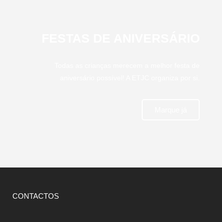
FESTAS DE ANIVERSÁRIO
Todas as crianças merecem a melhor festa de
aniversário possível! A ETJC organiza por si.
Marque já
CONTACTOS