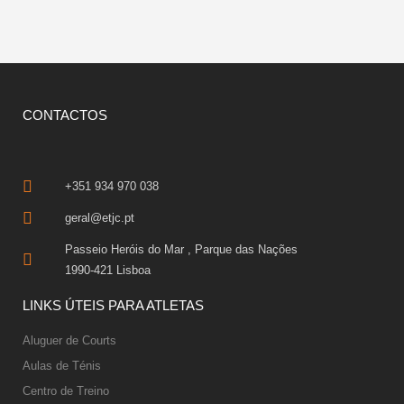
CONTACTOS
+351 934 970 038
geral@etjc.pt
Passeio Heróis do Mar , Parque das Nações
1990-421 Lisboa
LINKS ÚTEIS PARA ATLETAS
Aluguer de Courts
Aulas de Ténis
Centro de Treino