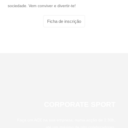
sociedade. Vem conviver e divertir-te!
Ficha de inscrição
CORPORATE SPORT
Faça um ACE na sua empresa, numa acção de 1:30h,
até um máximo de oito colaboradores.