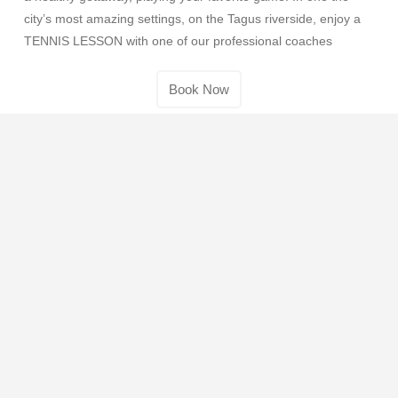
city’s most amazing settings, on the Tagus riverside, enjoy a
TENNIS LESSON with one of our professional coaches
Book Now
Centro De Treino
A competição ajuda a disciplinar todas as nossas
capacidades, a estabelecer hábitos de vida saudáveis e a
desenvolver a robustez física e mental. Obtenha mais
informações sobre os nossos programas de competição!