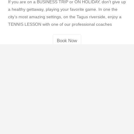
If you are on a BUSINESS TRIP or ON HOLIDAY, don’t give up
a healthy gettaway, playing your favorite game. In one the
city’s most amazing settings, on the Tagus riverside, enjoy a
TENNIS LESSON with one of our professional coaches
Book Now
Centro De Treino
A competição ajuda a disciplinar todas as nossas
capacidades, a estabelecer hábitos de vida saudáveis e a
desenvolver a robustez física e mental. Obtenha mais
informações sobre os nossos programas de competição!