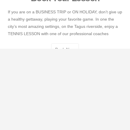
If you are on a BUSINESS TRIP or ON HOLIDAY, don’t give up
a healthy gettaway, playing your favorite game. In one the
city’s most amazing settings, on the Tagus riverside, enjoy a
TENNIS LESSON with one of our professional coaches
Book Now
Centro De Treino
A competição ajuda a disciplinar todas as nossas
capacidades, a estabelecer hábitos de vida saudáveis e a
desenvolver a robustez física e mental. Obtenha mais