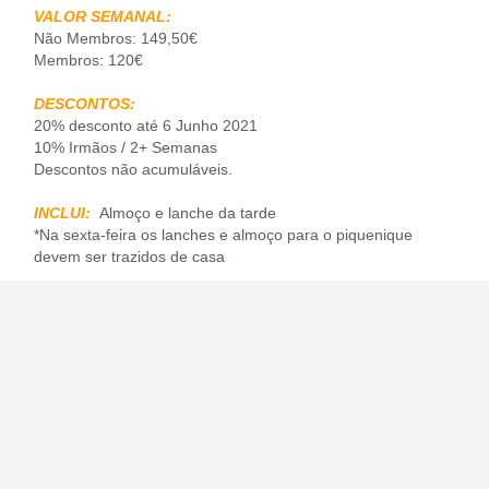
VALOR SEMANAL:
Não Membros: 149,50€
Membros: 120€
DESCONTOS:
20% desconto até 6 Junho 2021
10% Irmãos / 2+ Semanas
Descontos não acumuláveis.
INCLUI:
Almoço e lanche da tarde
*Na sexta-feira os lanches e almoço para o piquenique
devem ser trazidos de casa
INSCRIÇÃO:
Submeter
Formulário de Inscrição
e enviar
comprovativo de pagamento para o email
etjc20@gmail.com
IBAN: PT50 0010 0000 4899 7400 0018 8
Clube Tenis Tejo
Estarei disponível para qualquer esclarecimento:
Email (etjc20@gmail.com) // Telemóvel (912 818 477)